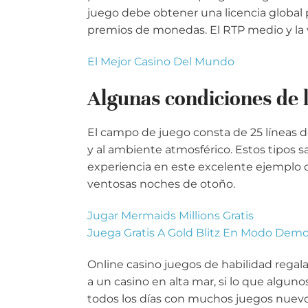
juego debe obtener una licencia global p
premios de monedas. El RTP medio y la 
El Mejor Casino Del Mundo
Algunas condiciones de 
El campo de juego consta de 25 líneas de
y al ambiente atmosférico. Estos tipos 
experiencia en este excelente ejemplo 
ventosas noches de otoño.
Jugar Mermaids Millions Gratis
Juega Gratis A Gold Blitz En Modo Dem
Online casino juegos de habilidad regala
a un casino en alta mar, si lo que alg
todos los días con muchos juegos nuev