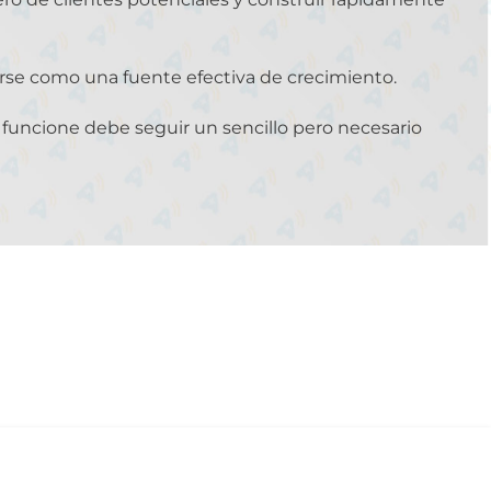
zarse como una fuente efectiva de crecimiento.
uncione debe seguir un sencillo pero necesario