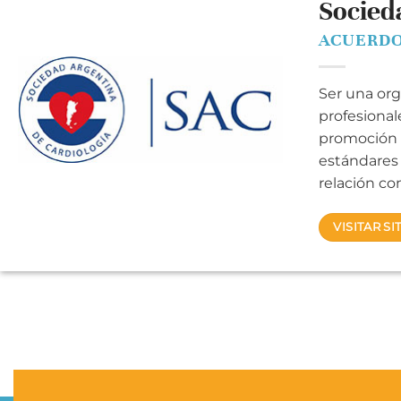
Socied
ACUERDO
Ser una org
profesional
promoción d
estándares 
relación co
VISITAR S