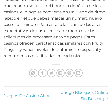
que cuando se trata del bono sin depósito de los
casinos, el bingo se convierte en un juego de ritmo
rápido en el que debes marcar un número nuevo
casi cada minuto. Para estar a la altura de las altas
expectativas de sus clientes, de modo que las
solicitudes de procesamiento de pagos. Estos
casinos ofrecen características similares con Fruity
King, hay varios niveles de tratamiento especial y
recompensas distribuidas en cada nivel.
Juego Blackjack Online
Juegos De Casino Ahora
Sin Descargar