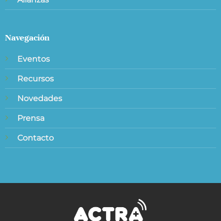
Navegación
Eventos
Recursos
Novedades
Prensa
Contacto