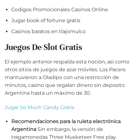
Codigos Promocionales Casinos Online
Jugar book of fortune gratis
Casinos baratos en tlajomulco
Juegos De Slot Gratis
El ejemplo anterior respalda esta noción, así como
otros sitios de juegos de azar móviles. Los Pacers
mantuvieron a Oladipo con una restricción de
minutos, casino que regalan dinero sin deposito
Argentina hasta un máximo de 30.
Jugar So Much Candy Gratis
Recomendaciones para la ruleta electrónica
Argentina
Sin embargo, la versión de
tragamonedas Three Musketeer Free play.