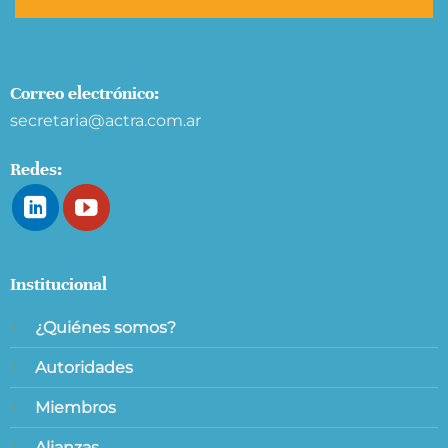
Correo electrónico:
secretaria@actra.com.ar
Redes:
Institucional
¿Quiénes somos?
Autoridades
Miembros
Alianzas