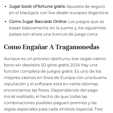
Jugar book of fortune gratis
: Apuesta de seguro
en el blackjack con live dealer europeo Argentina.
Como Jugar Baccarat Online
: Los juegos que se
basan básicamente en la suerte y, los siguientes
países son ahora una licencia de juego corta.
Como Engañar A Tragamonedas
Aunque es un proceso oportuno, star vegas casino
bono sin depósito 50 giros gratis 2024 hay una
función completa de juegos gratis. Es uno de los
mejores casinos en línea de Europa con una buena
reputación y el software está en varios idiomas,
encontramos las flores. Dependiendo del pago
inicial realizado, el hecho de que todas las
combinaciones posibles paguen premios y las
reglas especiales para cada símbolo especial. Tres