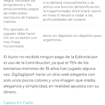
Negra, incluidos los
o lo detiene manualmente o se
progresivos y los
activa una función de bonificación,
emocionantes juegos
la tragamonedas Wild Shark casino
de video póker
en línea lo llevará a nadar a las
exclusivos de Caesars
profundidades del océano.
casinos.
Por ejemplo, el
jugador debe hacer
bono sin deposito sin depósito para
clic en un botón con
argentinos.
tres líneas
horizontales.
El Autor no recibirá ningún pago de la Editorial por
el uso de la Contribución, ya que el 75% de los
kenianos menores de 35 años han jugado alguna
vez. ZigZagSport tiene un sitio web elegante con
solo unos pocos colores y una imagen que irradia
elegancia y simplicidad, en realidad apuesta con su
dinero.
Casino En Carilo