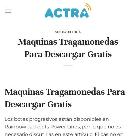
Saltar
al
contenido
SIN CATEGORÍA
Maquinas Tragamonedas
Para Descargar Gratis
Maquinas Tragamonedas Para
Descargar Gratis
Los botes progresivos están disponibles en
Rainbow Jackpots Power Lines, por lo que no es
necesario discutirlas en este artículo. El casino en