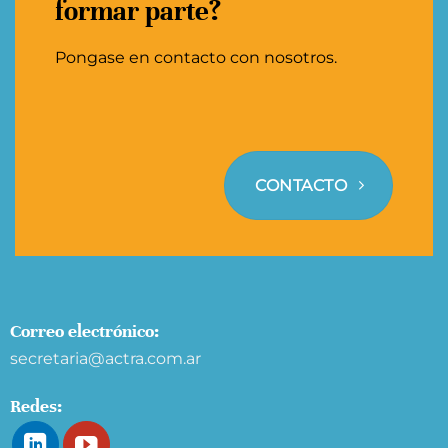
formar parte?
Pongase en contacto con nosotros.
CONTACTO
Correo electrónico:
secretaria@actra.com.ar
Redes: