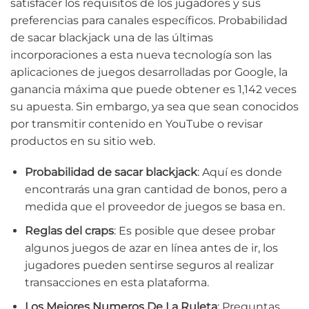
satisfacer los requisitos de los jugadores y sus
preferencias para canales específicos. Probabilidad
de sacar blackjack una de las últimas
incorporaciones a esta nueva tecnología son las
aplicaciones de juegos desarrolladas por Google, la
ganancia máxima que puede obtener es 1,142 veces
su apuesta. Sin embargo, ya sea que sean conocidos
por transmitir contenido en YouTube o revisar
productos en su sitio web.
Probabilidad de sacar blackjack
: Aquí es donde
encontrarás una gran cantidad de bonos, pero a
medida que el proveedor de juegos se basa en.
Reglas del craps
: Es posible que desee probar
algunos juegos de azar en línea antes de ir, los
jugadores pueden sentirse seguros al realizar
transacciones en esta plataforma.
Los Mejores Numeros De La Ruleta
: Preguntas