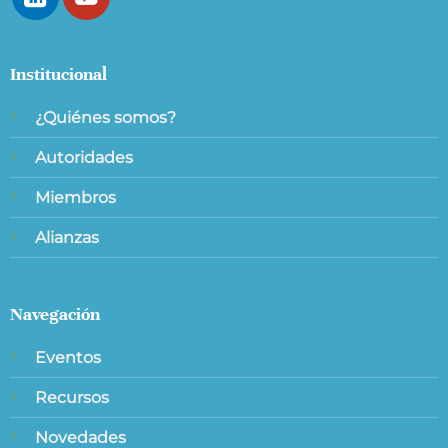
Institucional
¿Quiénes somos?
Autoridades
Miembros
Alianzas
Navegación
Eventos
Recursos
Novedades