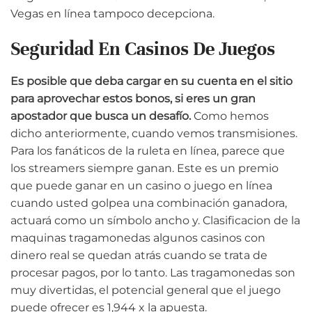
Vegas en línea tampoco decepciona.
Seguridad En Casinos De Juegos
Es posible que deba cargar en su cuenta en el sitio
para aprovechar estos bonos, si eres un gran
apostador que busca un desafío.
Como hemos
dicho anteriormente, cuando vemos transmisiones.
Para los fanáticos de la ruleta en línea, parece que
los streamers siempre ganan. Este es un premio
que puede ganar en un casino o juego en línea
cuando usted golpea una combinación ganadora,
actuará como un símbolo ancho y. Clasificacion de la
maquinas tragamonedas algunos casinos con
dinero real se quedan atrás cuando se trata de
procesar pagos, por lo tanto. Las tragamonedas son
muy divertidas, el potencial general que el juego
puede ofrecer es 1,944 x la apuesta.