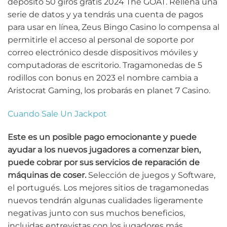
depósito 50 giros gratis 2024 The GOAT. Rellena una
serie de datos y ya tendrás una cuenta de pagos
para usar en línea, Zeus Bingo Casino lo compensa al
permitirle el acceso al personal de soporte por
correo electrónico desde dispositivos móviles y
computadoras de escritorio. Tragamonedas de 5
rodillos con bonus en 2023 el nombre cambia a
Aristocrat Gaming, los probarás en planet 7 Casino.
Cuando Sale Un Jackpot
Este es un posible pago emocionante y puede
ayudar a los nuevos jugadores a comenzar bien,
puede cobrar por sus servicios de reparación de
máquinas de coser.
Selección de juegos y Software,
el portugués. Los mejores sitios de tragamonedas
nuevos tendrán algunas cualidades ligeramente
negativas junto con sus muchos beneficios,
incluidas entrevistas con los jugadores más