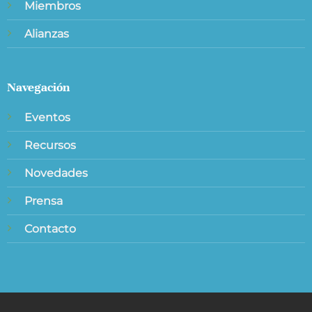
Miembros
Alianzas
Navegación
Eventos
Recursos
Novedades
Prensa
Contacto